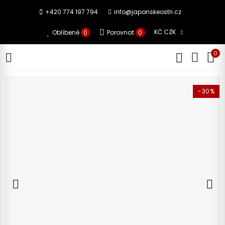
+420 774 197 794
info@japonskeostri.cz
KČ CZK
Oblíbené
0
Porovnat
0
0
-30%