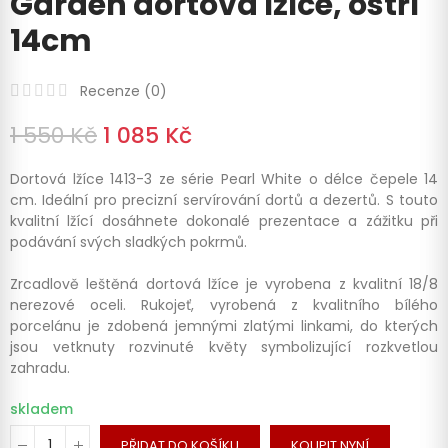
Garden dortová lžíce, ostří
14cm
Recenze (
0
)
1 550 Kč
1 085 Kč
Dortová lžíce 1413-3 ze série Pearl White o délce čepele 14
cm. Ideální pro precizní servírování dortů a dezertů. S touto
kvalitní lžící dosáhnete dokonalé prezentace a zážitku při
podávání svých sladkých pokrmů.
Zrcadlově leštěná dortová lžíce je vyrobena z kvalitní 18/8
nerezové oceli. Rukojeť, vyrobená z kvalitního bílého
porcelánu je zdobená jemnými zlatými linkami, do kterých
jsou vetknuty rozvinuté květy symbolizující rozkvetlou
zahradu.
skladem
PŘIDAT DO KOŠÍKU
KOUPIT NYNÍ