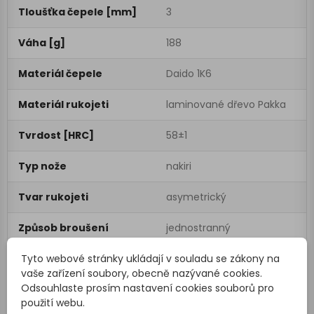
Tloušťka čepele [mm]
3
Váha [g]
188
Materiál čepele
Daido 1K6
Materiál rukojeti
laminované dřevo Pakka
Tvrdost [HRC]
58±1
Typ nože
nakiri
Tvar rukojeti
asymetrický
Způsob broušení
jednostranný
Tyto webové stránky ukládají v souladu se zákony na
EAN
4260163218223
vaše zařízení soubory, obecně nazývané cookies.
Odsouhlaste prosím nastavení cookies souborů pro
použití webu.
RECENZE(0)