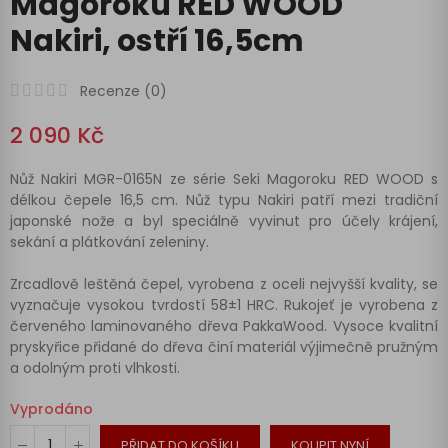
Magoroku RED WOOD
Nakiri, ostří 16,5cm
Recenze (
0
)
2 090 Kč
Nůž Nakiri MGR-0165N ze série Seki Magoroku RED WOOD s
délkou čepele 16,5 cm. Nůž typu Nakiri patří mezi tradiční
japonské nože a byl speciálně vyvinut pro účely krájení,
sekání a plátkování zeleniny.
Zrcadlově leštěná čepel, vyrobena z oceli nejvyšší kvality, se
vyznačuje vysokou tvrdostí 58±1 HRC. Rukojeť je vyrobena z
červeného laminovaného dřeva PakkaWood. Vysoce kvalitní
pryskyřice přidané do dřeva činí materiál výjimečně pružným
a odolným proti vlhkosti.
Vyprodáno
PŘIDAT DO KOŠÍKU
KOUPIT NYNÍ