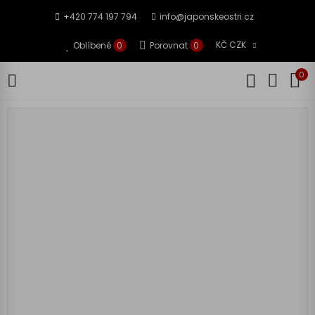
+420 774 197 794
info@japonskeostri.cz
KČ CZK
Oblíbené
0
Porovnat
0
0