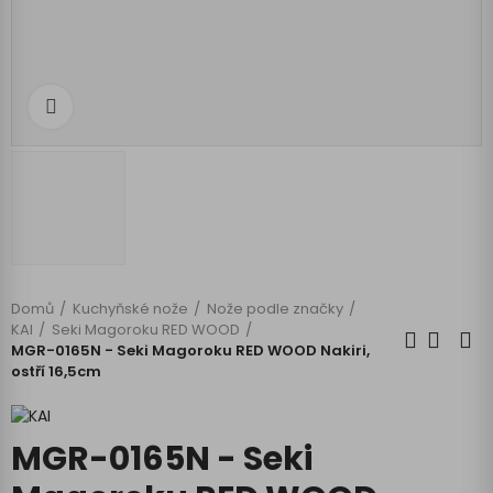
Klikněte pro zvětšení
Domů
Kuchyňské nože
Nože podle značky
KAI
Seki Magoroku RED WOOD
MGR-0165N - Seki Magoroku RED WOOD Nakiri,
ostří 16,5cm
MGR-0165N - Seki